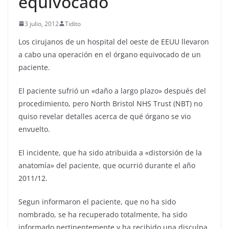
equivocado
í
n
3 julio, 2012
Tidito
i
Los cirujanos de un hospital del oeste de EEUU llevaron
c
a cabo una operación en el órgano equivocado de un
o
paciente.
y
E
El paciente sufrió un «daño a largo plazo» después del
n
procedimiento, pero North Bristol NHS Trust (NBT) no
f
quiso revelar detalles acerca de qué órgano se vio
e
envuelto.
r
El incidente, que ha sido atribuida a «distorsión de la
m
anatomía» del paciente, que ocurrió durante el año
e
2011/12.
r
í
Segun informaron el paciente, que no ha sido
nombrado, se ha recuperado totalmente, ha sido
a
informado pertinentemente y ha recibido una disculpa