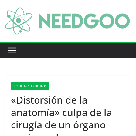
Saltar
al
contenido
D
i
a
g
n
ó
s
t
NOTICIAS Y ARTICULOS
i
«Distorsión de la
c
anatomía» culpa de la
o
C
cirugía de un órgano
l