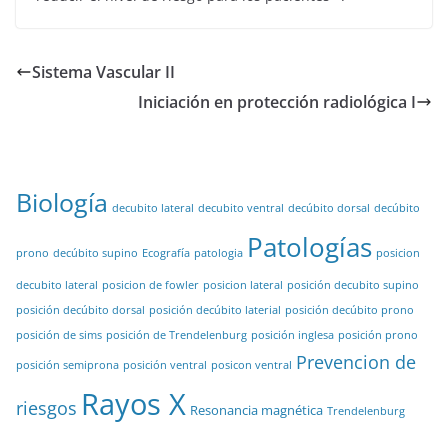
Sistema Vascular II
Iniciación en protección radiológica I
Biología
decubito lateral
decubito ventral
decúbito dorsal
decúbito
Patologías
prono
decúbito supino
Ecografía
patologia
posicion
decubito lateral
posicion de fowler
posicion lateral
posición decubito supino
posición decúbito dorsal
posición decúbito laterial
posición decúbito prono
posición de sims
posición de Trendelenburg
posición inglesa
posición prono
Prevencion de
posición semiprona
posición ventral
posicon ventral
Rayos X
riesgos
Resonancia magnética
Trendelenburg